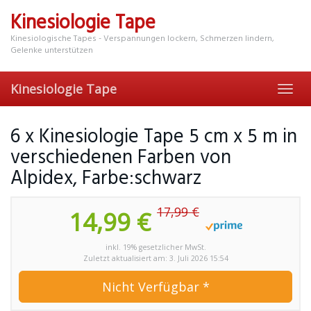
Skip
Kinesiologie Tape
to
main
Kinesiologische Tapes - Verspannungen lockern, Schmerzen lindern,
content
Gelenke unterstützen
Kinesiologie Tape
Toggl
navig
6 x Kinesiologie Tape 5 cm x 5 m in
verschiedenen Farben von
Alpidex, Farbe:schwarz
17,99 €
14,99 €
inkl. 19% gesetzlicher MwSt.
Zuletzt aktualisiert am: 3. Juli 2026 15:54
Nicht Verfügbar *