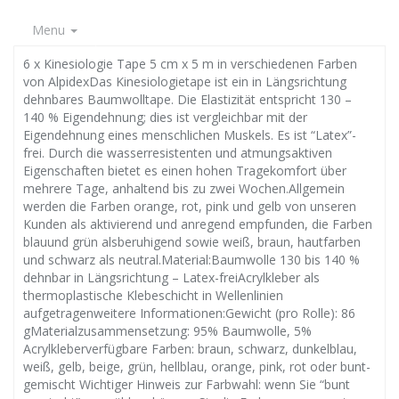
Menu
6 x Kinesiologie Tape 5 cm x 5 m in verschiedenen Farben
von AlpidexDas Kinesiologietape ist ein in Längsrichtung
dehnbares Baumwolltape. Die Elastizität entspricht 130 –
140 % Eigendehnung; dies ist vergleichbar mit der
Eigendehnung eines menschlichen Muskels. Es ist “Latex”-
frei. Durch die wasserresistenten und atmungsaktiven
Eigenschaften bietet es einen hohen Tragekomfort über
mehrere Tage, anhaltend bis zu zwei Wochen.Allgemein
werden die Farben orange, rot, pink und gelb von unseren
Kunden als aktivierend und anregend empfunden, die Farben
blauund grün alsberuhigend sowie weiß, braun, hautfarben
und schwarz als neutral.Material:Baumwolle 130 bis 140 %
dehnbar in Längsrichtung – Latex-freiAcrylkleber als
thermoplastische Klebeschicht in Wellenlinien
aufgetragenweitere Informationen:Gewicht (pro Rolle): 86
gMaterialzusammensetzung: 95% Baumwolle, 5%
Acrylkleberverfügbare Farben: braun, schwarz, dunkelblau,
weiß, gelb, beige, grün, hellblau, orange, pink, rot oder bunt-
gemischt Wichtiger Hinweis zur Farbwahl: wenn Sie “bunt